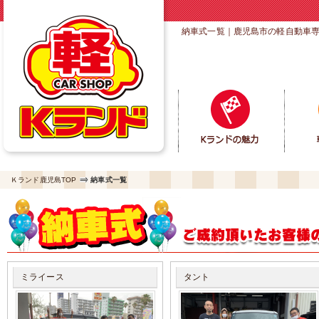
納車式一覧｜鹿児島市の軽自動車専
Ｋランド鹿児島TOP
納車式一覧
ミライース
タント