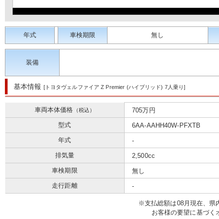
年式
車検期限
無し
装備
基本情報
[トヨタヴェルファイア Z Premier (ハイブリッド) 7人乗り]
車両本体価格
705万円
（税込）
型式
6AA-AAHH40W-PFXTB
年式
-
排気量
2,500cc
車検期限
無し
走行距離
-
※⽀払総額は08⽉現在、
お客様の要望に基づく