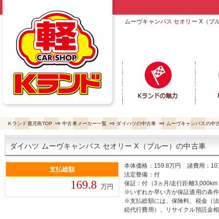
ムーヴキャンバス セオリー X（
Ｋランド鹿児島TOP
中古車メーカー一覧
ダイハツの中古車
ムーヴキャンバスの中
ダイハツ ムーヴキャンバス セオリー X（ブルー）の中古車
本体価格：159.8万円 諸費用：1
支払総額
法定整備：付
169.8
保証：付（3ヵ月/走行距離3,000k
万円
※いずれか早い方が保証適用の条
※支払総額には、保険料、税金（
続代行費用）、リサイクル預託金