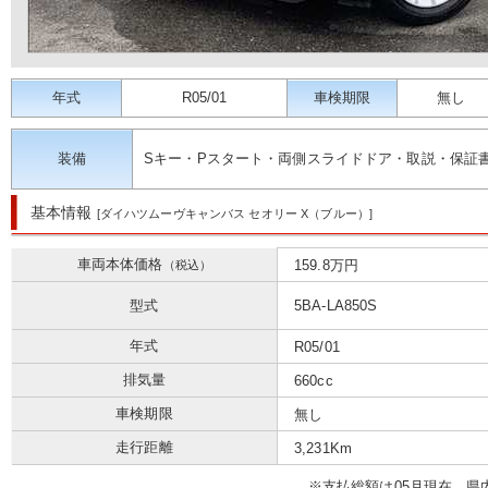
年式
R05/01
車検期限
無し
装備
Sキー・Pスタート・両側スライドドア・取説・保証
基本情報
[ダイハツムーヴキャンバス セオリー X（ブルー）]
車両本体価格
159.8万円
（税込）
型式
5BA-LA850S
年式
R05/01
排気量
660cc
車検期限
無し
走行距離
3,231Km
※⽀払総額は05⽉現在、