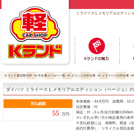
ミライース L メモリアルエディ
Ｋランド鹿児島TOP
中古車メーカー一覧
ダイハツの中古車
ミライースの中古車
ダイハツ ミライース L メモリアルエディション（ベージュ）
本体価格：44.8万円 諸費用：10.
支払総額
法定整備：付
55
保証：付（3ヵ月/走行距離3,000k
万円
※いずれか早い方が保証適用の条
※支払総額には、保険料、税金（
続代行費用）、リサイクル預託金