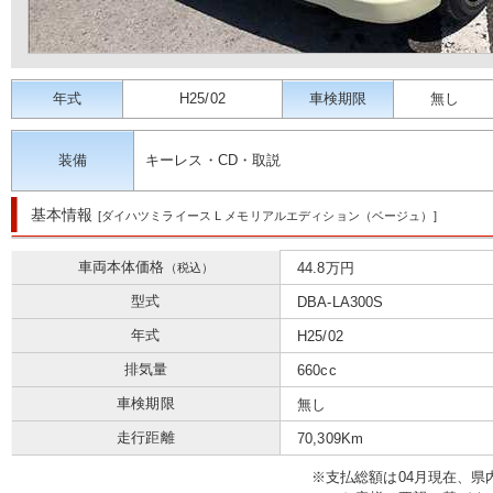
年式
H25/02
車検期限
無し
装備
キーレス・CD・取説
基本情報
[ダイハツミライース L メモリアルエディション（ベージュ）]
車両本体価格
44.8万円
（税込）
型式
DBA-LA300S
年式
H25/02
排気量
660cc
車検期限
無し
走行距離
70,309Km
※⽀払総額は04⽉現在、